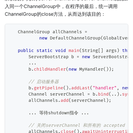
入同一个ChannelGroup中，在程序的最后，统一调用
ChannelGroup的close方法，从而达到该目的：
ChannelGroup
 allChannels 
=
new
DefaultChannelGroup
(
GlobalEvent
public
static
void
main
(
String
[
]
 args
)
thro
ServerBootstrap
 b 
=
new
ServerBootstrap
.
.
.
       b
.
childHandler
(
new
MyHandler
(
)
)
;
// 启动服务器
       b
.
getPipeline
(
)
.
addLast
(
"handler"
,
new
Channel
 serverChannel 
=
 b
.
bind
(
.
.
)
.
sync
       allChannels
.
add
(
serverChannel
)
;
.
.
.
 等待shutdown指令 
.
.
.
// 关闭serverChannel 和所有的 accepted co
       allChannels
.
close
(
)
.
awaitUninterruptibl