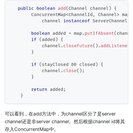
public
boolean
add
(
Channel
 channel
)
{
ConcurrentMap
<
ChannelId
,
Channel
>
 map 
            channel 
instanceof
ServerChannel
?
 
boolean
 added 
=
 map
.
putIfAbsent
(
channe
if
(
added
)
{
            channel
.
closeFuture
(
)
.
addListener
(
}
if
(
stayClosed 
&&
 closed
)
{
            channel
.
close
(
)
;
}
return
 added
;
}
可以看到，在add方法中，为channel区分了是server
channel还是非server channel。然后根据channel id将其
存入ConcurrentMap中。