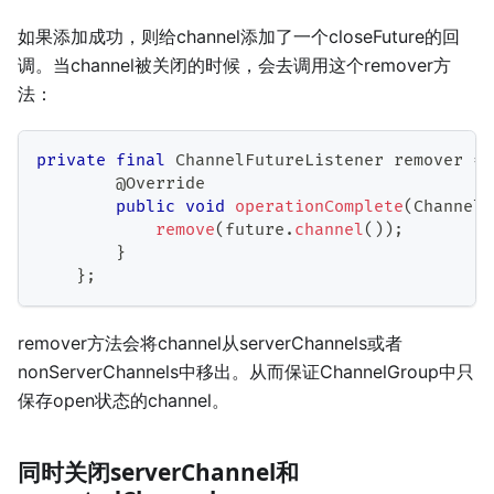
如果添加成功，则给channel添加了一个closeFuture的回
调。当channel被关闭的时候，会去调用这个remover方
法：
private
final
ChannelFutureListener
 remover 
=
@Override
public
void
operationComplete
(
ChannelF
remove
(
future
.
channel
(
)
)
;
}
}
;
remover方法会将channel从serverChannels或者
nonServerChannels中移出。从而保证ChannelGroup中只
保存open状态的channel。
同时关闭serverChannel和