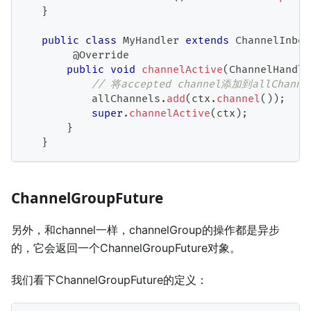
}
public
class
MyHandler
extends
ChannelInbou
@Override
public
void
channelActive
(
ChannelHandle
// 将accepted channel添加到allChanne
           allChannels
.
add
(
ctx
.
channel
(
)
)
;
super
.
channelActive
(
ctx
)
;
}
}
ChannelGroupFuture
另外，和channel一样，channelGroup的操作都是异步
的，它会返回一个ChannelGroupFuture对象。
我们看下ChannelGroupFuture的定义：