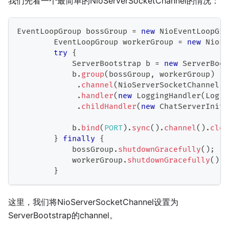
我们先看一个最简单的NioServerSocketChannel的情况：
EventLoopGroup
 bossGroup 
=
new
NioEventLoopGro
EventLoopGroup
 workerGroup 
=
new
NioEv
try
{
ServerBootstrap
 b 
=
new
ServerBoot
            b
.
group
(
bossGroup
,
 workerGroup
)
.
channel
(
NioServerSocketChannel
.
c
.
handler
(
new
LoggingHandler
(
LogLe
.
childHandler
(
new
ChatServerIniti
            b
.
bind
(
PORT
)
.
sync
(
)
.
channel
(
)
.
clos
}
finally
{
            bossGroup
.
shutdownGracefully
(
)
;
            workerGroup
.
shutdownGracefully
(
)
;
}
这里，我们将NioServerSocketChannel设置为
ServerBootstrap的channel。