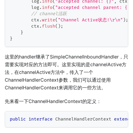
        log
.
info
(
"accepted channel: {}"
,
 ctx
.
c
        log
.
info
(
"accepted channel parent: {}"
// channel活跃
        ctx
.
write
(
"Channel Active状态!\r\n"
)
;
        ctx
.
flush
(
)
;
}
}
这里的handler继承了SimpleChannelInboundHandler，只
需要实现对应的方法即可。这里实现的是channelActive方
法，在channelActive方法中，传入了一个
ChannelHandlerContext参数，我们可以通过使用
ChannelHandlerContext来调用它的一些方法。
先来看一下ChannelHandlerContext的定义：
public
interface
ChannelHandlerContext
extends