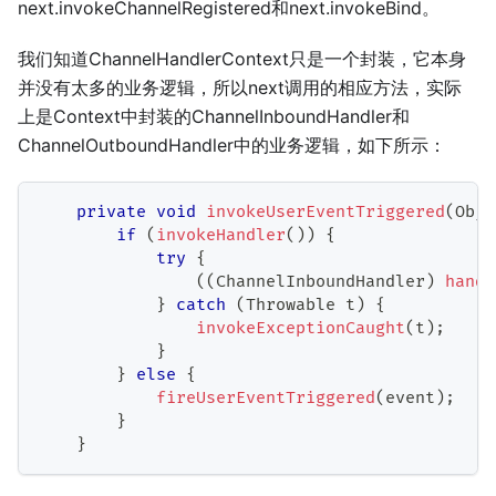
next.invokeChannelRegistered和next.invokeBind。
我们知道ChannelHandlerContext只是一个封装，它本身
并没有太多的业务逻辑，所以next调用的相应方法，实际
上是Context中封装的ChannelInboundHandler和
ChannelOutboundHandler中的业务逻辑，如下所示：
private
void
invokeUserEventTriggered
(
Obje
if
(
invokeHandler
(
)
)
{
try
{
(
(
ChannelInboundHandler
)
handl
}
catch
(
Throwable
 t
)
{
invokeExceptionCaught
(
t
)
;
}
}
else
{
fireUserEventTriggered
(
event
)
;
}
}