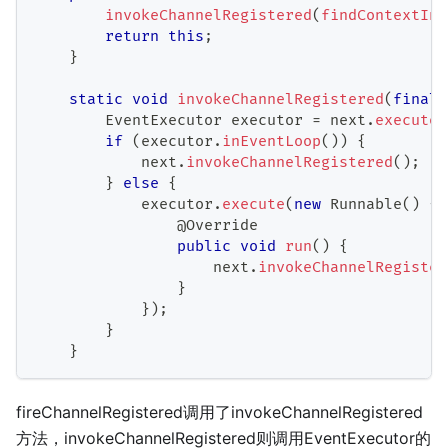
invokeChannelRegistered
(
findContextInb
return
this
;
}
static
void
invokeChannelRegistered
(
final
EventExecutor
 executor 
=
 next
.
executor
if
(
executor
.
inEventLoop
(
)
)
{
            next
.
invokeChannelRegistered
(
)
;
}
else
{
            executor
.
execute
(
new
Runnable
(
)
{
@Override
public
void
run
(
)
{
                    next
.
invokeChannelRegister
}
}
)
;
}
}
fireChannelRegistered调用了invokeChannelRegistered
方法，invokeChannelRegistered则调用EventExecutor的