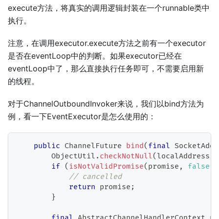
execute方法，将真实的调用逻辑封装在一个runnable类中
执行。
注意，在调用executor.execute方法之前有一个executor
是否在eventLoop中的判断。如果executor已经在
eventLoop中了，那么直接执行任务即可，不需要启用新
的线程。
对于ChannelOutboundInvoker来说，我们以bind方法为
例，看一下EventExecutor是怎么使用的：
public
ChannelFuture
bind
(
final
SocketAddr
ObjectUtil
.
checkNotNull
(
localAddress
,
if
(
isNotValidPromise
(
promise
,
false
)
)
// cancelled
return
 promise
;
}
final
AbstractChannelHandlerContext
 ne