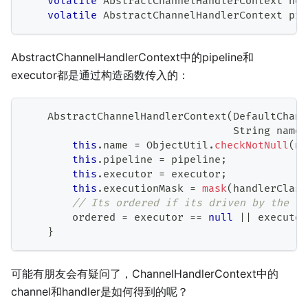
volatile
AbstractChannelHandlerContext
 nex
volatile
AbstractChannelHandlerContext
 pre
AbstractChannelHandlerContext中的pipeline和
executor都是通过构造函数传入的：
AbstractChannelHandlerContext
(
DefaultChann
String
 name
,
this
.
name 
=
ObjectUtil
.
checkNotNull
(
na
this
.
pipeline 
=
 pipeline
;
this
.
executor 
=
 executor
;
this
.
executionMask 
=
mask
(
handlerClass
// Its ordered if its driven by the Ev
        ordered 
=
 executor 
==
null
||
 executor
}
可能有朋友会有疑问了，ChannelHandlerContext中的
channel和handler是如何得到的呢？