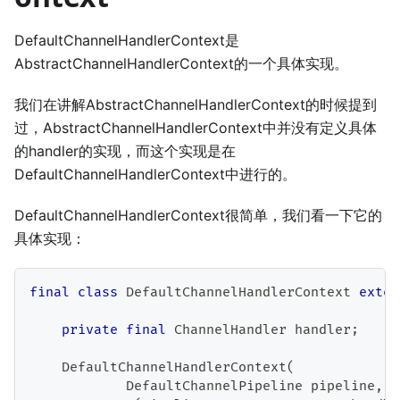
DefaultChannelHandlerContext是
AbstractChannelHandlerContext的一个具体实现。
我们在讲解AbstractChannelHandlerContext的时候提到
过，AbstractChannelHandlerContext中并没有定义具体
的handler的实现，而这个实现是在
DefaultChannelHandlerContext中进行的。
DefaultChannelHandlerContext很简单，我们看一下它的
具体实现：
final
class
DefaultChannelHandlerContext
exten
private
final
ChannelHandler
 handler
;
DefaultChannelHandlerContext
(
DefaultChannelPipeline
 pipeline
,
E