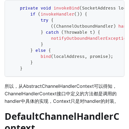
private
void
invokeBind
(
SocketAddress
 loca
if
(
invokeHandler
(
)
)
{
try
{
(
(
ChannelOutboundHandler
)
hand
}
catch
(
Throwable
 t
)
{
notifyOutboundHandlerException
}
}
else
{
bind
(
localAddress
,
 promise
)
;
}
}
所以，从AbstractChannelHandlerContext可以得知，
ChannelHandlerContext接口中定义的方法都是调用的
handler中具体的实现，Context只是对handler的封装。
DefaultChannelHandlerC
ontext