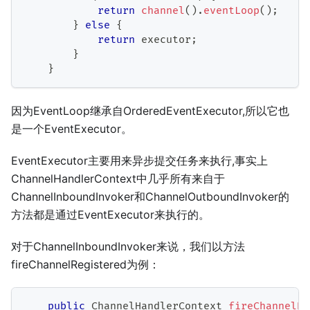
return
channel
(
)
.
eventLoop
(
)
;
}
else
{
return
 executor
;
}
}
因为EventLoop继承自OrderedEventExecutor,所以它也
是一个EventExecutor。
EventExecutor主要用来异步提交任务来执行,事实上
ChannelHandlerContext中几乎所有来自于
ChannelInboundInvoker和ChannelOutboundInvoker的
方法都是通过EventExecutor来执行的。
对于ChannelInboundInvoker来说，我们以方法
fireChannelRegistered为例：
public
ChannelHandlerContext
fireChannelRe