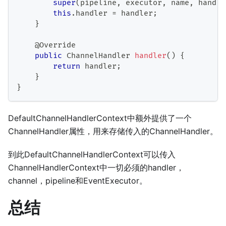
super
(
pipeline
,
 executor
,
 name
,
 handle
this
.
handler 
=
 handler
;
}
@Override
public
ChannelHandler
handler
(
)
{
return
 handler
;
}
}
DefaultChannelHandlerContext中额外提供了一个
ChannelHandler属性，用来存储传入的ChannelHandler。
到此DefaultChannelHandlerContext可以传入
ChannelHandlerContext中一切必须的handler，
channel，pipeline和EventExecutor。
总结