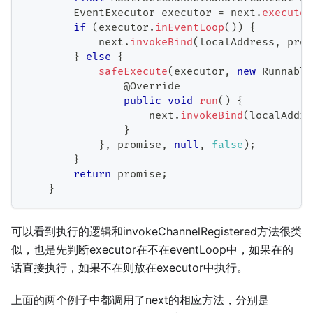
EventExecutor
 executor 
=
 next
.
executor
if
(
executor
.
inEventLoop
(
)
)
{
            next
.
invokeBind
(
localAddress
,
 prom
}
else
{
safeExecute
(
executor
,
new
Runnable
@Override
public
void
run
(
)
{
                    next
.
invokeBind
(
localAddre
}
}
,
 promise
,
null
,
false
)
;
}
return
 promise
;
}
可以看到执行的逻辑和invokeChannelRegistered方法很类
似，也是先判断executor在不在eventLoop中，如果在的
话直接执行，如果不在则放在executor中执行。
上面的两个例子中都调用了next的相应方法，分别是