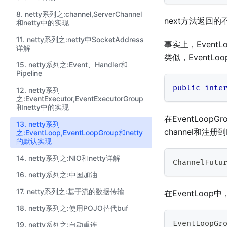
8. netty系列之:channel,ServerChannel
next方法返回的不
和netty中的实现
11. netty系列之:netty中SocketAddress
事实上，EventLo
详解
类似，EventLoo
15. netty系列之:Event、Handler和
Pipeline
public
inte
12. netty系列
之:EventExecutor,EventExecutorGroup
和netty中的实现
在EventLoop
13. netty系列
channel和注册到
之:EventLoop,EventLoopGroup和netty
的默认实现
14. netty系列之:NIO和netty详解
ChannelFutu
16. netty系列之:中国加油
17. netty系列之:基于流的数据传输
在EventLoop
18. netty系列之:使用POJO替代buf
EventLoopGr
19. netty系列之:自动重连