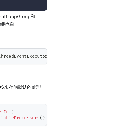
tLoopGroup和
up继承自
threadEventExecutorGroup
implements
EventLoopGroup
HREADS来存储默认的处理
etInt
(
ilableProcessors
(
)
*
2
)
)
;