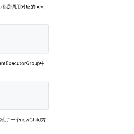
roup都是调用对应的next
ExecutorGroup中
，实现了一个newChild方