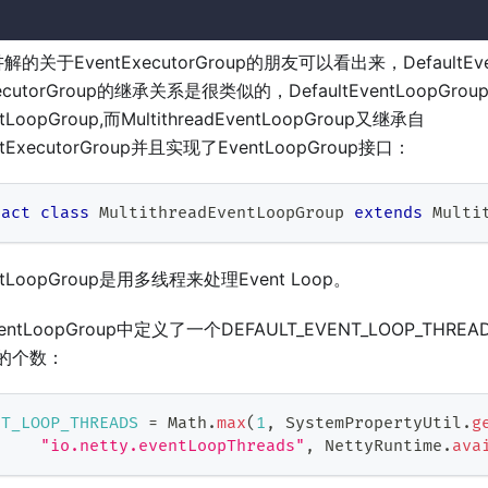
关于EventExecutorGroup的朋友可以看出来，DefaultEven
tExecutorGroup的继承关系是很类似的，DefaultEventLoopGro
entLoopGroup,而MultithreadEventLoopGroup又继承自
ventExecutorGroup并且实现了EventLoopGroup接口：
ract
class
MultithreadEventLoopGroup
extends
Multi
ventLoopGroup是用多线程来处理Event Loop。
dEventLoopGroup中定义了一个DEFAULT_EVENT_LOOP_T
线程的个数：
NT_LOOP_THREADS
=
Math
.
max
(
1
,
SystemPropertyUtil
.
g
"io.netty.eventLoopThreads"
,
NettyRuntime
.
ava