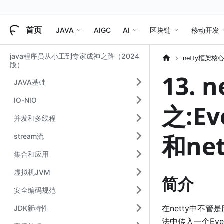
首页
JAVA
AIGC
AI
区块链
移动开发
java程序员从小工到专家成神之路（2024
netty框架核
版）
13. 
JAVA基础
IO-NIO
之:Ev
并发和多线程
和ne
stream流
集合和应用
虚拟机JVM
简介
安全编码规范
在netty中不管是
JDK新特性
法中传入一个Even