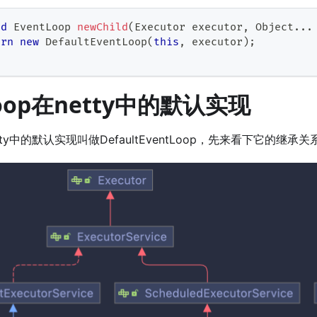
ed
EventLoop
newChild
(
Executor
 executor
,
Object
.
.
.
urn
new
DefaultEventLoop
(
this
,
 executor
)
;
Loop在netty中的默认实现
netty中的默认实现叫做DefaultEventLoop，先来看下它的继承关