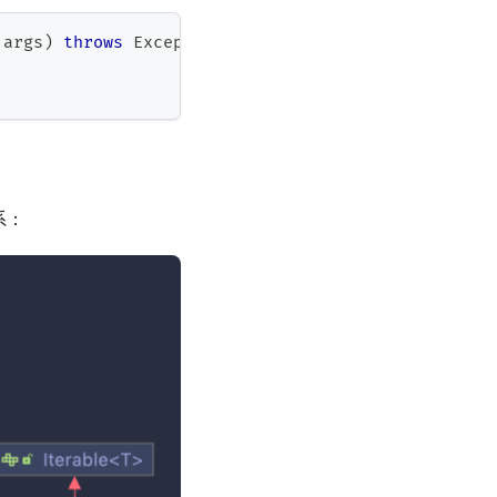
 args
)
throws
Exception
{
系：