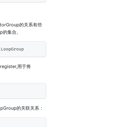
cutorGroup的关系有些
oop的集合。
tLoopGroup
gister,用于将
oopGroup的关联关系：