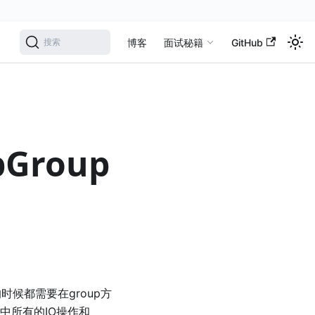
学
博客
面试秘籍
GitHub
搜索
pGroup
建的时候都需要在group方
el中所有的IO操作和