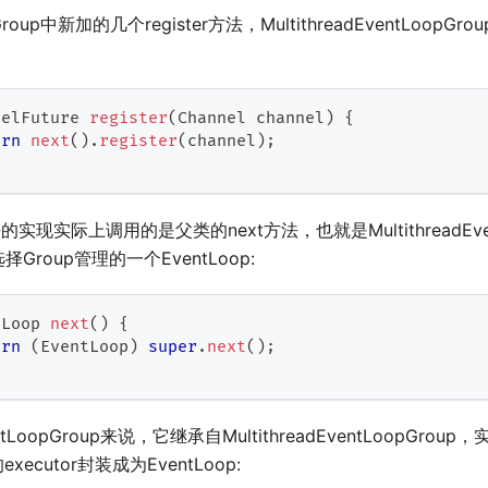
Group中新加的几个register方法，MultithreadEventLoopG
nelFuture
register
(
Channel
 channel
)
{
urn
next
(
)
.
register
(
channel
)
;
法的实现实际上调用的是父类的next方法，也就是MultithreadEvent
择Group管理的一个EventLoop:
tLoop
next
(
)
{
urn
(
EventLoop
)
super
.
next
(
)
;
entLoopGroup来说，它继承自MultithreadEventLoopGroup
ecutor封装成为EventLoop: