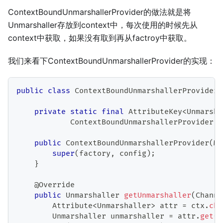
ContextBoundUnmarshallerProvider的做法就是将
Unmarshaller存放到context中，每次使用的时候先从
context中获取，如果没有取到再从factroy中获取。
我们来看下ContextBoundUnmarshallerProvider的实现：
public
class
ContextBoundUnmarshallerProvider
private
static
final
AttributeKey
<
Unmarsha
ContextBoundUnmarshallerProvider
.
c
public
ContextBoundUnmarshallerProvider
(
Ma
super
(
factory
,
 config
)
;
}
@Override
public
Unmarshaller
getUnmarshaller
(
Channe
Attribute
<
Unmarshaller
>
 attr 
=
 ctx
.
cha
Unmarshaller
 unmarshaller 
=
 attr
.
get
(
)