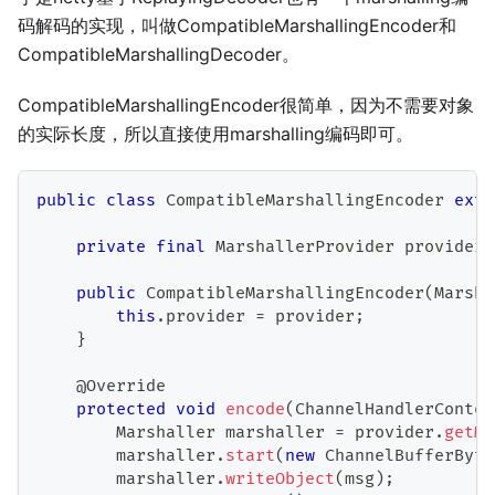
码解码的实现，叫做CompatibleMarshallingEncoder和
CompatibleMarshallingDecoder。
CompatibleMarshallingEncoder很简单，因为不需要对象
的实际长度，所以直接使用marshalling编码即可。
public
class
CompatibleMarshallingEncoder
exte
private
final
MarshallerProvider
 provider
;
public
CompatibleMarshallingEncoder
(
Marsha
this
.
provider 
=
 provider
;
}
@Override
protected
void
encode
(
ChannelHandlerContex
Marshaller
 marshaller 
=
 provider
.
getMa
        marshaller
.
start
(
new
ChannelBufferByte
        marshaller
.
writeObject
(
msg
)
;