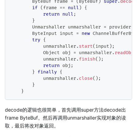
ByteBuf
 frame 
=
(
ByteBuf
)
super
.
decode
if
(
frame 
==
null
)
{
return
null
;
}
Unmarshaller
 unmarshaller 
=
 provider
.
g
ByteInput
 input 
=
new
ChannelBufferByt
try
{
            unmarshaller
.
start
(
input
)
;
Object
 obj 
=
 unmarshaller
.
readObje
            unmarshaller
.
finish
(
)
;
return
 obj
;
}
finally
{
            unmarshaller
.
close
(
)
;
}
}
decode的逻辑也很简单，首先调用super方法decode出
frame ByteBuf。然后再调用unmarshaller实现对象的读
取，最后将改对象返回。