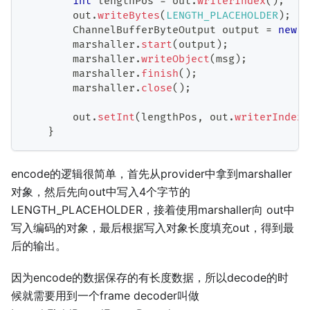
int
 lengthPos 
=
 out
.
writerIndex
(
)
;
        out
.
writeBytes
(
LENGTH_PLACEHOLDER
)
;
ChannelBufferByteOutput
 output 
=
new
C
        marshaller
.
start
(
output
)
;
        marshaller
.
writeObject
(
msg
)
;
        marshaller
.
finish
(
)
;
        marshaller
.
close
(
)
;
        out
.
setInt
(
lengthPos
,
 out
.
writerIndex
(
}
encode的逻辑很简单，首先从provider中拿到marshaller
对象，然后先向out中写入4个字节的
LENGTH_PLACEHOLDER，接着使用marshaller向 out中
写入编码的对象，最后根据写入对象长度填充out，得到最
后的输出。
因为encode的数据保存的有长度数据，所以decode的时
候就需要用到一个frame decoder叫做