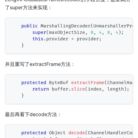
了super方法来实现：
public
MarshallingDecoder
(
UnmarshallerProv
super
(
maxObjectSize
,
0
,
4
,
0
,
4
)
;
this
.
provider 
=
 provider
;
}
并且重写了extractFrame方法：
protected
ByteBuf
extractFrame
(
ChannelHand
return
 buffer
.
slice
(
index
,
 length
)
;
}
最后再看下decode方法：
protected
Object
decode
(
ChannelHandlerCont