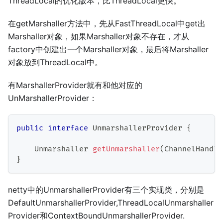
ThreadLocal的优化版本，比ThreadLocal更快。
在getMarshaller方法中，先从FastThreadLocal中get出
Marshaller对象，如果Marshaller对象不存在，才从
factory中创建出一个Marshaller对象，最后将Marshaller
对象放到ThreadLocal中。
有MarshallerProvider就有和他对应的
UnMarshallerProvider：
public
interface
UnmarshallerProvider
{
Unmarshaller
getUnmarshaller
(
ChannelHandle
}
netty中的UnmarshallerProvider有三个实现类，分别是
DefaultUnmarshallerProvider,ThreadLocalUnmarshaller
Provider和ContextBoundUnmarshallerProvider.