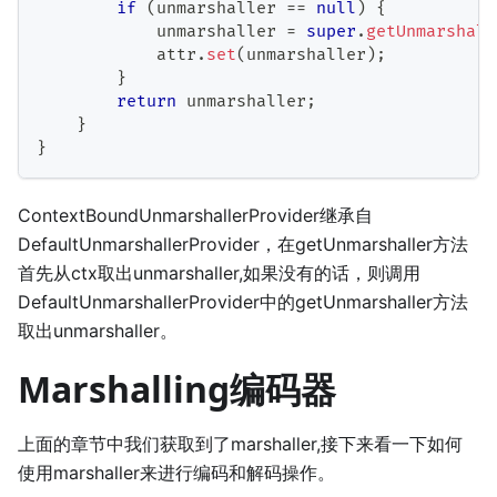
if
(
unmarshaller 
==
null
)
{
            unmarshaller 
=
super
.
getUnmarshall
            attr
.
set
(
unmarshaller
)
;
}
return
 unmarshaller
;
}
}
ContextBoundUnmarshallerProvider继承自
DefaultUnmarshallerProvider，在getUnmarshaller方法
首先从ctx取出unmarshaller,如果没有的话，则调用
DefaultUnmarshallerProvider中的getUnmarshaller方法
取出unmarshaller。
Marshalling编码器
上面的章节中我们获取到了marshaller,接下来看一下如何
使用marshaller来进行编码和解码操作。