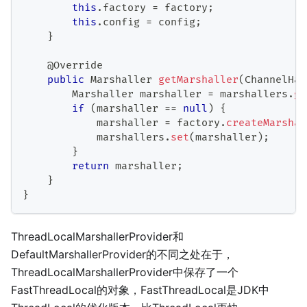
this
.
factory 
=
 factory
;
this
.
config 
=
 config
;
}
@Override
public
Marshaller
getMarshaller
(
ChannelHan
Marshaller
 marshaller 
=
 marshallers
.
ge
if
(
marshaller 
==
null
)
{
            marshaller 
=
 factory
.
createMarshal
            marshallers
.
set
(
marshaller
)
;
}
return
 marshaller
;
}
}
ThreadLocalMarshallerProvider和
DefaultMarshallerProvider的不同之处在于，
ThreadLocalMarshallerProvider中保存了一个
FastThreadLocal的对象，FastThreadLocal是JDK中