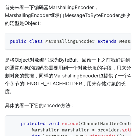
首先来看一下编码器MarshallingEncoder，
MarshallingEncoder继承自MessageToByteEncoder,接收
的泛型是Object:
public
class
MarshallingEncoder
extends
Messag
是将Object对象编码成为ByteBuf。回顾一下之前我们讲到
的通常对象的编码都需要用到一个对象长度的字段，用来分
割对象的数据，同样的MarshallingEncoder也提供了一个4
个字节的LENGTH_PLACEHOLDER，用来存储对象的长
度。
具体的看一下它的encode方法：
protected
void
encode
(
ChannelHandlerContex
Marshaller
 marshaller 
=
 provider
.
getMa