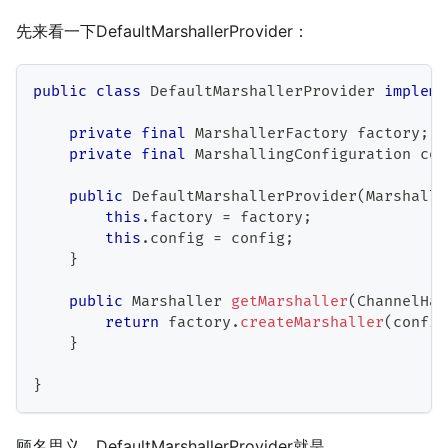
先来看一下DefaultMarshallerProvider：
public
class
DefaultMarshallerProvider
impleme
private
final
MarshallerFactory
 factory
;
private
final
MarshallingConfiguration
 con
public
DefaultMarshallerProvider
(
Marshalle
this
.
factory 
=
 factory
;
this
.
config 
=
 config
;
}
public
Marshaller
getMarshaller
(
ChannelHan
return
 factory
.
createMarshaller
(
config
}
}
顾名思义，DefaultMarshallerProvider就是