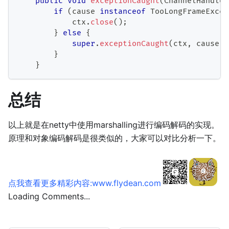
public
void
exceptionCaught
(
ChannelHandler
if
(
cause 
instanceof
TooLongFrameExcep
            ctx
.
close
(
)
;
}
else
{
super
.
exceptionCaught
(
ctx
,
 cause
)
;
}
}
总结
以上就是在netty中使用marshalling进行编码解码的实现。
原理和对象编码解码是很类似的，大家可以对比分析一下。
点我查看更多精彩内容:www.flydean.com
Loading Comments...