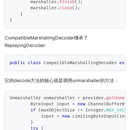
        marshaller
.
finish
(
)
;
        marshaller
.
close
(
)
;
}
}
CompatibleMarshallingDecoder继承了
ReplayingDecoder:
public
class
CompatibleMarshallingDecoder
exte
它的decode方法的核心就是调用unmarshaller的方法：
Unmarshaller
 unmarshaller 
=
 provider
.
getUnmars
ByteInput
 input 
=
new
ChannelBufferByt
if
(
maxObjectSize 
!=
Integer
.
MAX_VALUE
            input 
=
new
LimitingByteInput
(
inpu
}
try
{