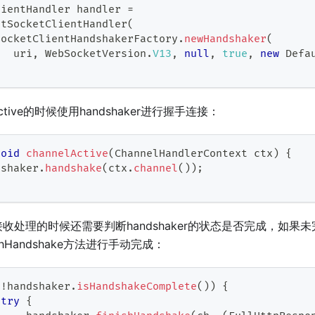
lientHandler
 handler 
=
stSocketClientHandler
(
SocketClientHandshakerFactory
.
newHandshaker
(
   uri
,
WebSocketVersion
.
V13
,
null
,
true
,
new
Defa
active的时候使用handshaker进行握手连接：
void
channelActive
(
ChannelHandlerContext
 ctx
)
{
dshaker
.
handshake
(
ctx
.
channel
(
)
)
;
收处理的时候还需要判断handshaker的状态是否完成，如果
inishHandshake方法进行手动完成：
(
!
handshaker
.
isHandshakeComplete
(
)
)
{
try
{