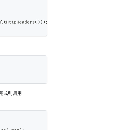
ultHttpHeaders
(
)
)
)
;
未完成则调用