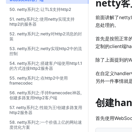
nett
50. netty系列之:让TLS支持http2
前面讲解了nett
51. netty系列之:使用netty实现支持
http2的服务器
息处理的。
52. netty系列之:netty对http2消息的封
首先是按照正常的逻辑
装
定制的client端ha
53. netty系列之:netty实现http2中的流
控制
除了上面提到的WebS
54. netty系列之:搭建客户端使用http1.1
的方式连接http2服务器
在自定义handle
55. netty系列之:在http2中使用
另外一件事情就是具
framecodec
56. netty系列之:手持framecodec神器,
创建多路复用http2客户端
创建han
57. netty系列之:性能为王!创建多路复用
http2服务器
首先使用WebSocke
58. netty系列之:一个价值上亿的网站速
度优化方案