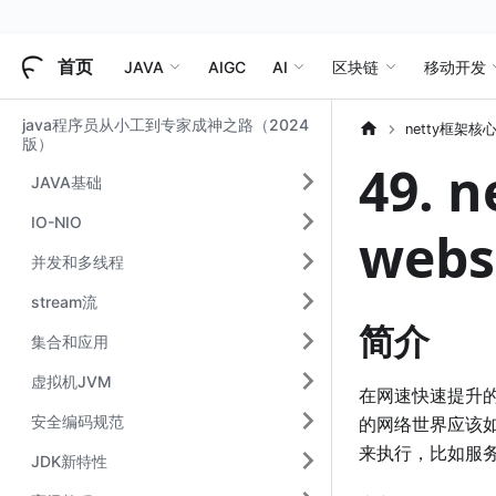
首页
JAVA
AIGC
AI
区块链
移动开发
java程序员从小工到专家成神之路（2024
netty框架核
版）
49.
JAVA基础
IO-NIO
web
并发和多线程
stream流
简介
集合和应用
虚拟机JVM
在网速快速提升
安全编码规范
的网络世界应该
来执行，比如服
JDK新特性