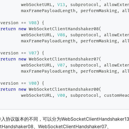
         webSocketURL
,
V13
,
 subprotocol
,
 allowExte
         maxFramePayloadLength
,
 performMasking
,
 al
(
version 
==
V08
)
{
return
new
WebSocketClientHandshaker08
(
         webSocketURL
,
V08
,
 subprotocol
,
 allowExte
         maxFramePayloadLength
,
 performMasking
,
 al
(
version 
==
V07
)
{
return
new
WebSocketClientHandshaker07
(
         webSocketURL
,
V07
,
 subprotocol
,
 allowExte
         maxFramePayloadLength
,
 performMasking
,
 al
(
version 
==
V00
)
{
return
new
WebSocketClientHandshaker00
(
         webSocketURL
,
V00
,
 subprotocol
,
 customHea
议版本的不同，可以分为WebSocketClientHandshaker1
ntHandshaker08、WebSocketClientHandshaker07、