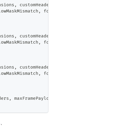
nsions
,
 customHeaders
,
lowMaskMismatch
,
 forceCloseTimeoutMillis
)
;
nsions
,
 customHeaders
,
lowMaskMismatch
,
 forceCloseTimeoutMillis
)
;
nsions
,
 customHeaders
,
lowMaskMismatch
,
 forceCloseTimeoutMillis
)
;
ders
,
 maxFramePayloadLength
,
 forceCloseTimeoutMill
3、