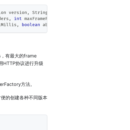
ion
 version
,
String
 subprotocol
,
ders
,
int
 maxFramePayloadLength
,
tMillis
,
boolean
 absoluteUpgradeUrl
)
rs，有最大的frame
有使用HTTP协议进行升级
erFactory方法。
法，可以方便的创建各种不同版本