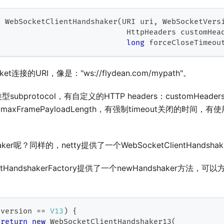
d
WebSocketClientHandshaker
(
URI
 uri
,
WebSocketVers
HttpHeaders
 customHea
long
 forceCloseTimeou
t连接的URI，像是："ws://flydean.com/mypath"。
bprotocol，有自定义的HTTP headers：customHeade
：maxFramePayloadLength，有强制timeout关闭的时间，
ker呢？同样的，netty提供了一个WebSocketClientHandshak
ientHandshakerFactory提供了一个newHandshaker方
(
version 
==
V13
)
{
return
new
WebSocketClientHandshaker13
(