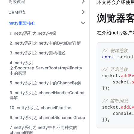
高级教程
本文将会介绍使用n
ORM框架
浏览器
netty框架核心
在介绍netty客
1. netty系列之:netty初探
2. netty系列之:netty中的ByteBuf详解
// 创建连接
3. netty系列之:netty架构概述
const
 socke
4. netty系列
之:Bootstrap,ServerBootstrap和netty
// 开启连接
中的实现
socket
.
addE
    socket
.
5. netty系列之:netty中的Channel详解
}
)
;
9. netty系列之:channelHandlerContext
详解
// 监听消息
socket
.
addE
10. netty系列之:channelPipeline
    console
6. netty系列之:channel和channelGroup
}
)
;
7. netty系列之:netty中各不同种类的
channel详解