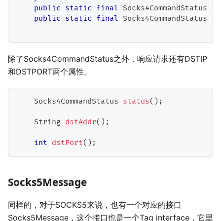
public
static
final
Socks4CommandStatus
ID
public
static
final
Socks4CommandStatus
ID
除了Socks4CommandStatus之外，响应请求还有DSTIP
和DSTPORT两个属性。
Socks4CommandStatus
status
(
)
;
String
dstAddr
(
)
;
int
dstPort
(
)
;
Socks5Message
同样的，对于SOCKS5来说，也有一个对应的接口
Socks5Message，这个接口也是一个Tag interface，它里