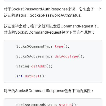
对于Socks5PasswordAuthResponse来说，它包含了一个
认证的status：Socks5PasswordAuthStatus。
认证完毕之后，接下来就可以发送CommandRequest了。
对应的Socks5CommandRequest包含下面几个属性：
Socks5CommandType
type
(
)
;
Socks5AddressType
dstAddrType
(
)
;
String
dstAddr
(
)
;
int
dstPort
(
)
;
对应的Socks5CommandResponse包含下面的属性：
Socks5CommandStatus
status
(
)
;