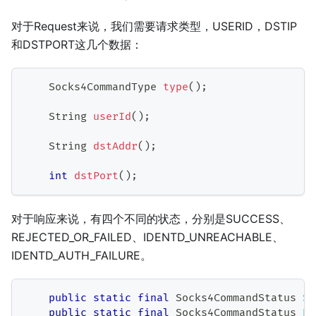
对于Request来说，我们需要请求类型，USERID，DSTIP
和DSTPORT这几个数据：
Socks4CommandType
type
(
)
;
String
userId
(
)
;
String
dstAddr
(
)
;
int
dstPort
(
)
;
对于响应来说，有四个不同的状态，分别是SUCCESS、
REJECTED_OR_FAILED、IDENTD_UNREACHABLE、
IDENTD_AUTH_FAILURE。
public
static
final
Socks4CommandStatus
SU
public
static
final
Socks4CommandStatus
RE