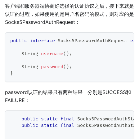
客户端和服务器端协商好选择的认证协议之后，接下来就是
认证的过程，如果使用的是用户名密码的模式，则对应的是
Socks5PasswordAuthRequest：
public
interface
Socks5PasswordAuthRequest
ext
String
username
(
)
;
String
password
(
)
;
}
password认证的结果只有两种结果，分别是SUCCESS和
FAILURE：
public
static
final
Socks5PasswordAuthStat
public
static
final
Socks5PasswordAuthStat