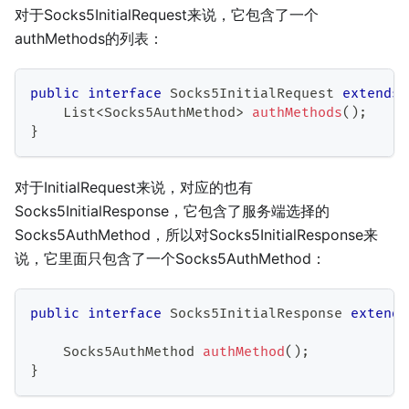
对于Socks5InitialRequest来说，它包含了一个
authMethods的列表：
public
interface
Socks5InitialRequest
extends
List
<
Socks5AuthMethod
>
authMethods
(
)
;
}
对于InitialRequest来说，对应的也有
Socks5InitialResponse，它包含了服务端选择的
Socks5AuthMethod，所以对Socks5InitialResponse来
说，它里面只包含了一个Socks5AuthMethod：
public
interface
Socks5InitialResponse
extends
Socks5AuthMethod
authMethod
(
)
;
}