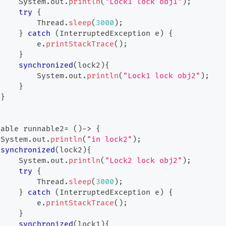
System
.
out
.
println
(
"Lock1 lock obj1"
)
;
try
{
Thread
.
sleep
(
3000
)
;
}
catch
(
InterruptedException
 e
)
{
         e
.
printStackTrace
(
)
;
}
synchronized
(
lock2
)
{
System
.
out
.
println
(
"Lock1 lock obj2"
)
;
}
}
nable
 runnable2
=
(
)
->
{
System
.
out
.
println
(
"in lock2"
)
;
synchronized
(
lock2
)
{
System
.
out
.
println
(
"Lock2 lock obj2"
)
;
try
{
Thread
.
sleep
(
3000
)
;
}
catch
(
InterruptedException
 e
)
{
         e
.
printStackTrace
(
)
;
}
synchronized
(
lock1
)
{