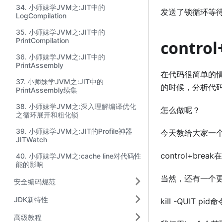
34. 小师妹学JVM之:JIT中的
发送了锁循环等
LogCompilation
35. 小师妹学JVM之:JIT中的
PrintCompilation
contro
36. 小师妹学JVM之:JIT中的
PrintAssembly
在代码很简单的
37. 小师妹学JVM之:JIT中的
的时候，分析代
PrintAssembly续集
38. 小师妹学JVM之:深入理解编译优化
怎么做呢？
之循环展开和粗化锁
39. 小师妹学JVM之:JIT的Profile神器
今天教给大家一个方
JITWatch
control+brea
40. 小师妹学JVM之:cache line对代码性
能的影响
当然，还有一个
安全编码规范
JDK新特性
kill -QUIT pid
高级教程