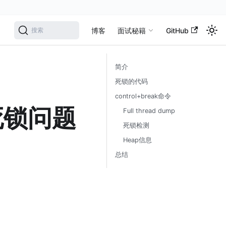
学
博客
面试秘籍
GitHub
搜索
简介
死锁的代码
control+break命令
程死锁问题
Full thread dump
死锁检测
Heap信息
总结