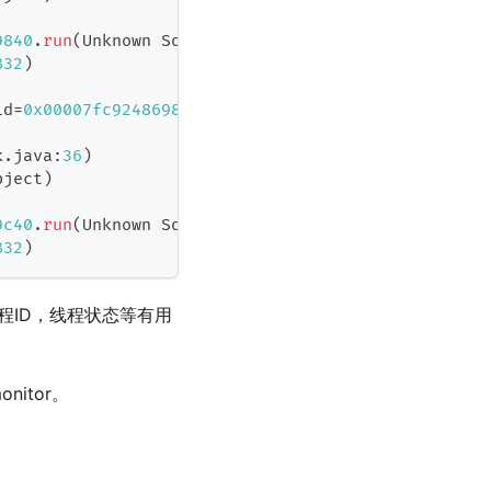
9840
.
run
(
Unknown
Source
)
832
)
id
=
0x00007fc924869800
 nid
=
0x6603
 waiting 
for
 monit
k
.
java
:
36
)
bject
)
9c40
.
run
(
Unknown
Source
)
832
)
程ID，线程状态等有用
itor。