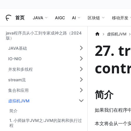
首页
JAVA
AIGC
AI
区块链
移动开发
java程序员从小工到专家成神之路（2024
虚拟机JVM
版）
27. 
JAVA基础
IO-NIO
con
并发和多线程
stream流
集合和应用
简介
虚拟机JVM
如果我们在程序
简介
1. 小师妹学JVM之:JVM的架构和执行过
本文将会从一个实
程