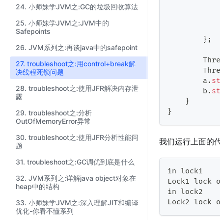
24. 小师妹学JVM之:GC的垃圾回收算法
25. 小师妹学JVM之:JVM中的
Safepoints
}
;
26. JVM系列之:再谈java中的safepoint
Thr
27. troubleshoot之:用control+break解
Thr
决线程死锁问题
        a
.
s
28. troubleshoot之:使用JFR解决内存泄
        b
.
s
露
}
}
29. troubleshoot之:分析
OutOfMemoryError异常
30. troubleshoot之:使用JFR分析性能问
我们运行上面的
题
31. troubleshoot之:GC调优到底是什么
in lock1
32. JVM系列之:详解java object对象在
Lock1
 lock 
heap中的结构
in lock2
Lock2
 lock 
33. 小师妹学JVM之:深入理解JIT和编译
优化-你看不懂系列