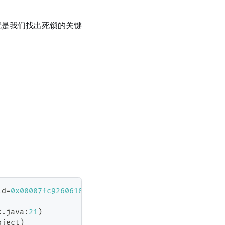
就是我们找出死锁的关键
id
=
0x00007fc926061800
 nid
=
0x6403
 waiting 
for
 monit
k
.
java
:
21
)
bject
)