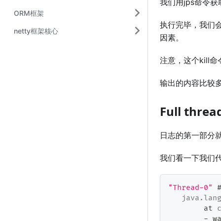
我们用jps命令获取
ORM框架
执行完毕，我们会
netty框架核心
因素。
注意，这个kil
输出的内容比较
Full thre
日志的第一部分就是
我们看一下我们
"Thread-0"
 
java
.
lan
	at 
-
 w