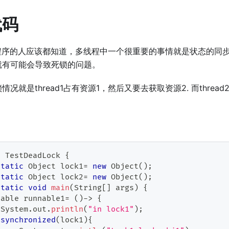
代码
程程序的人应该都知道，多线程中一个很重要的事情就是状态的同
就有可能会导致死锁的问题。
况就是thread1占有资源1，然后又要去获取资源2. 而threa
：
s
TestDeadLock
{
static
Object
 lock1
=
new
Object
(
)
;
static
Object
 lock2
=
new
Object
(
)
;
static
void
main
(
String
[
]
 args
)
{
nable
 runnable1
=
(
)
->
{
System
.
out
.
println
(
"in lock1"
)
;
synchronized
(
lock1
)
{