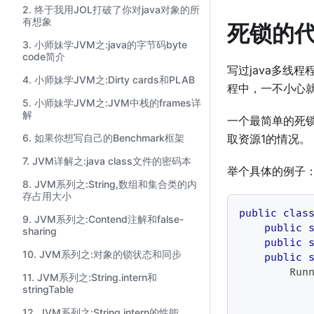
2. 终于我用JOL打破了你对java对象的所
有想象
死锁的
3. 小师妹学JVM之:java的字节码byte
code简介
写过java多线
4. 小师妹学JVM之:Dirty cards和PLAB
程中，一不小心
5. 小师妹学JVM之:JVM中栈的frames详
解
一个最简单的死锁情
6. 如果你想写自己的Benchmark框架
取资源1的情况。
7. JVM详解之:java class文件的密码本
举个具体的例子
8. JVM系列之:String,数组和集合类的内
存占用大小
public
clas
9. JVM系列之:Contend注解和false-
public
sharing
public
10. JVM系列之:对象的锁状态和同步
public
Run
11. JVM系列之:String.intern和
stringTable
12. JVM系列之:String.intern的性能