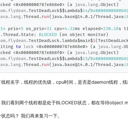
ocked 
<
0x0000000787e868e0
>
(
a 
java
.
lang
.
Object
)
com
.
flydean
.
TestDeadLock
$$
Lambda
$
14
/
0x0000000800b6
java
.
lang
.
Thread
.
run
(
java
.
base
@14.0.1
/
Thread
.
java
:
#
14
 prio
=
5
 os_prio
=
31
 cpu
=
4.32
ms elapsed
=
230.16
s t
g
.
Thread
.
State
:
BLOCKED
(
on object monitor
)
com
.
flydean
.
TestDeadLock
.
lambda$main$
1
(
TestDeadLoc
aiting 
to
lock
<
0x0000000787e868e0
>
(
a 
java
.
lang
.
O
ocked 
<
0x0000000787e868f0
>
(
a 
java
.
lang
.
Object
)
com
.
flydean
.
TestDeadLock
$$
Lambda
$
15
/
0x0000000800b6
java
.
lang
.
Thread
.
run
(
java
.
base
@14.0.1
/
Thread
.
java
:
线程名字，线程的优先级，cpu时间，是否是daemon线程，线
们看到两个线程都是处于BLOCKED状态，都在等待object mon
状态吗？ 我们再来复习一下。