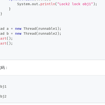
System
.
out
.
println
(
"Lock2 lock obj1"
)
;
}
}
ead
 a 
=
new
Thread
(
runnable1
)
;
ead
 b 
=
new
Thread
(
runnable2
)
;
tart
(
)
;
tart
(
)
;
代码：
obj1
obj2