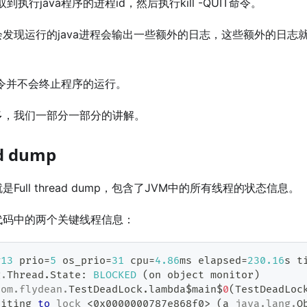
到执行java程序的进程id，然后执行kill -QUIT命令。
发现运行的java进程会输出一些额外的日志，这些额外的日志
l命令并不会终止程序的运行。
多，我们一部分一部分的讲解。
ad dump
Full thread dump，包含了JVM中的所有线程的状态信息。
代码中的两个关键线程信息：
#
13
 prio
=
5
 os_prio
=
31
 cpu
=
4.86
ms elapsed
=
230.16
s t
g
.
Thread
.
State
:
BLOCKED
(
on object monitor
)
com
.
flydean
.
TestDeadLock
.
lambda$main$
0
(
TestDeadLoc
aiting 
to
lock
<
0x0000000787e868f0
>
(
a 
java
.
lang
.
O