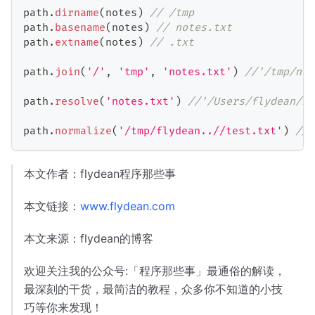
path
.
dirname
(
notes
)
// /tmp
path
.
basename
(
notes
)
// notes.txt
path
.
extname
(
notes
)
// .txt
path
.
join
(
'/'
,
'tmp'
,
'notes.txt'
)
//'/tmp/not
path
.
resolve
(
'notes.txt'
)
//'/Users/flyde
path
.
normalize
(
'/tmp/flydean..//test.txt'
)
//
本文作者：flydean程序那些事
本文链接：
www.flydean.com
本文来源：flydean的博客
欢迎关注我的公众号:「程序那些事」最通俗的解读，
最深刻的干货，最简洁的教程，众多你不知道的小技
巧等你来发现！