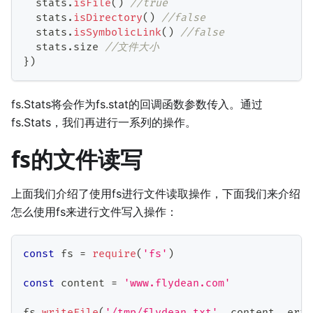
  stats
.
isFile
(
)
//true
  stats
.
isDirectory
(
)
//false
  stats
.
isSymbolicLink
(
)
//false
  stats
.
size 
//文件大小
}
)
fs.Stats将会作为fs.stat的回调函数参数传入。通过
fs.Stats，我们再进行一系列的操作。
fs的文件读写
上面我们介绍了使用fs进行文件读取操作，下面我们来介绍
怎么使用fs来进行文件写入操作：
const
 fs 
=
require
(
'fs'
)
const
 content 
=
'www.flydean.com'
fs
.
writeFile
(
'/tmp/flydean.txt'
,
 content
,
err