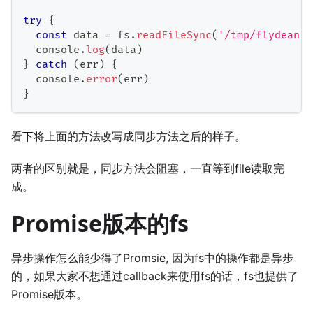
try
{
const
 data 
=
 fs
.
readFileSync
(
'/tmp/flydean.t
  console
.
log
(
data
)
}
catch
(
err
)
{
  console
.
error
(
err
)
}
看下将上面的方法改写成同步方法之后的样子。
两者的区别就是，同步方法会阻塞，一直等到file读取完
成。
Promise版本的fs
异步操作怎么能少得了Promsie, 因为fs中的操作都是异步
的，如果大家不想通过callback来使用fs的话，fs也提供了
Promise版本。