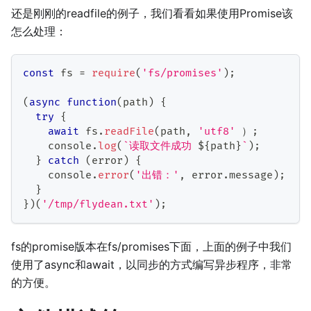
还是刚刚的readfile的例子，我们看看如果使用Promise该
怎么处理：
const
 fs 
=
require
(
'fs/promises'
)
;
(
async
function
(
path
)
{
try
{
await
 fs
.
readFile
(
path
,
'utf8'
 ）
;
    console
.
log
(
`
读取文件成功 
${
path
}
`
)
;
}
catch
(
error
)
{
    console
.
error
(
'出错：'
,
 error
.
message
)
;
}
}
)
(
'/tmp/flydean.txt'
)
;
fs的promise版本在fs/promises下面，上面的例子中我们
使用了async和await，以同步的方式编写异步程序，非常
的方便。