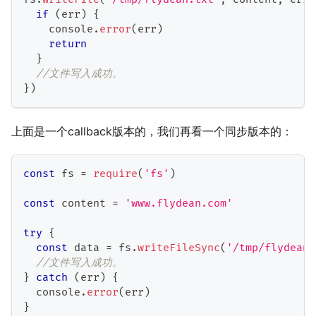
if
(
err
)
{
    console
.
error
(
err
)
return
}
//文件写入成功。
}
)
上面是一个callback版本的，我们再看一个同步版本的：
const
 fs 
=
require
(
'fs'
)
const
 content 
=
'www.flydean.com'
try
{
const
 data 
=
 fs
.
writeFileSync
(
'/tmp/flydean.
//文件写入成功。
}
catch
(
err
)
{
  console
.
error
(
err
)
}