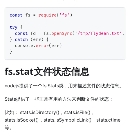
const
 fs 
=
require
(
'fs'
)
try
{
const
 fd 
=
 fs
.
openSync
(
'/tmp/flydean.txt'
,
'
}
catch
(
err
)
{
  console
.
error
(
err
)
}
fs.stat文件状态信息
nodejs提供了一个fs.Stats类，用来描述文件的状态信息。
Stats提供了一些非常有用的方法来判断文件的状态：
比如： stats.isDirectory()，stats.isFile()，
stats.isSocket()，stats.isSymbolicLink()，stats.ctime
等。