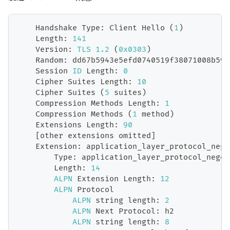
Handshake
Type
:
Client
Hello
(
1
)
Length
:
141
Version
:
TLS
1.2
(
0x0303
)
Random
:
 dd67b5943e5efd0740519f38071008b59e
Session
ID
Length
:
0
Cipher
Suites
Length
:
10
Cipher
Suites
(
5
 suites
)
Compression
Methods
Length
:
1
Compression
Methods
(
1
 method
)
Extensions
Length
:
90
[
other extensions omitted
]
Extension
:
 application_layer_protocol_nego
Type
:
 application_layer_protocol_negot
Length
:
14
ALPN
Extension
Length
:
12
ALPN
Protocol
ALPN
 string length
:
2
ALPN
Next
Protocol
:
 h2
ALPN
 string length
:
8