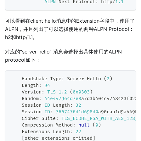
ALPN
Next
Protocol
:
 http
/
1.1
可以看到在client hello消息中的Extension字段中，使用了
ALPN，并且列出了可以选择使用的两种ALPN Protocol：
h2和http/1.1。
对应的“server hello” 消息会选择出具体使用的ALPN
protocol如下：
Handshake
Type
:
Server
Hello
(
2
)
Length
:
94
Version
:
TLS
1.2
(
0x0303
)
Random
:
44e447964d
7e8
a7d3b404c4748423f0234
Session
ID
Length
:
32
Session
ID
:
7667476d
1d
698d
0
a90caa1d9a449be
Cipher
Suite
:
TLS_ECDHE_RSA_WITH_AES_128_G
Compression
Method
:
null
(
0
)
Extensions
Length
:
22
[
other extensions omitted
]