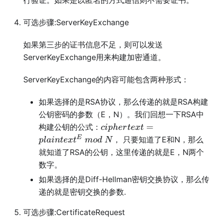
行验证。如果是以匿名的方式通信则不需要证书。
可选步骤:ServerKeyExchange
如果第三步的证书信息不足，则可以发送
ServerKeyExchange用来构建加密通道。
ServerKeyExchange的内容可能包含两种形式：
如果选择的是RSA协议，那么传递的就是RSA构建
公钥密码的参数（E，N）。我们回想一下RSA中
ciphertext=plaintext^E\
=
构建公钥的公式：
c
i
p
h
er
t
e
x
t
mod\ N
E
， 只要知道了E和N，那么
pl
ain
t
e
x
t
m
o
d
N
就知道了RSA的公钥，这里传递的就是E，N两个
数字。
如果选择的是Diff-Hellman密钥交换协议，那么传
递的就是密钥交换的参数.
可选步骤:CertificateRequest