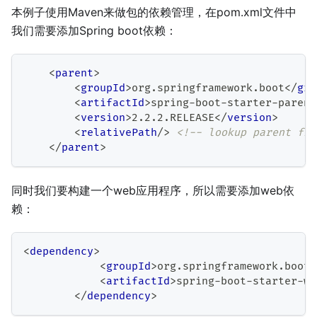
本例子使用Maven来做包的依赖管理，在pom.xml文件中
我们需要添加Spring boot依赖：
<
parent
>
<
groupId
>
org.springframework.boot
</
gro
<
artifactId
>
spring-boot-starter-parent
<
version
>
2.2.2.RELEASE
</
version
>
<
relativePath
/>
<!-- lookup parent fro
</
parent
>
同时我们要构建一个web应用程序，所以需要添加web依
赖：
<
dependency
>
<
groupId
>
org.springframework.boot
<
<
artifactId
>
spring-boot-starter-we
</
dependency
>