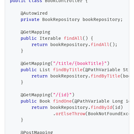
public
class
BookController
{
@Autowired
private
BookRepository
 bookRepository
;
@GetMapping
public
Iterable
findAll
(
)
{
return
 bookRepository
.
findAll
(
)
;
}
@GetMapping
(
"/title/{bookTitle}"
)
public
List
findByTitle
(
@PathVariable
Stri
return
 bookRepository
.
findByTitle
(
book
}
@GetMapping
(
"/{id}"
)
public
Book
findOne
(
@PathVariable
Long
 id
)
return
 bookRepository
.
findById
(
id
)
.
orElseThrow
(
BookNotFoundExcep
}
@PostMapping