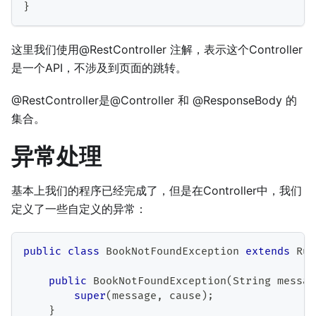
}
这里我们使用@RestController 注解，表示这个Controller
是一个API，不涉及到页面的跳转。
@RestController是@Controller 和 @ResponseBody 的
集合。
异常处理
基本上我们的程序已经完成了，但是在Controller中，我们
定义了一些自定义的异常：
public
class
BookNotFoundException
extends
Run
public
BookNotFoundException
(
String
 messag
super
(
message
,
 cause
)
;
}