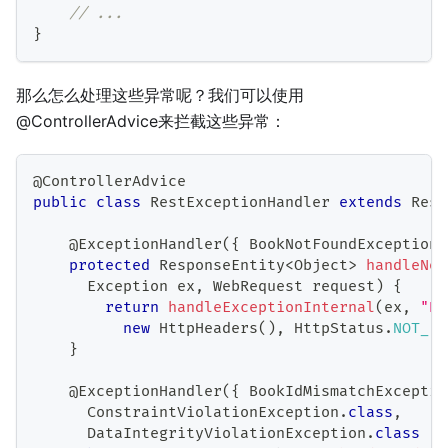
// ...
}
那么怎么处理这些异常呢？我们可以使用
@ControllerAdvice来拦截这些异常：
@ControllerAdvice
public
class
RestExceptionHandler
extends
Resp
@ExceptionHandler
(
{
BookNotFoundException
.
protected
ResponseEntity
<
Object
>
handleNot
Exception
 ex
,
WebRequest
 request
)
{
return
handleExceptionInternal
(
ex
,
"Bo
new
HttpHeaders
(
)
,
HttpStatus
.
NOT_FO
}
@ExceptionHandler
(
{
BookIdMismatchExceptio
ConstraintViolationException
.
class
,
DataIntegrityViolationException
.
class
}
)