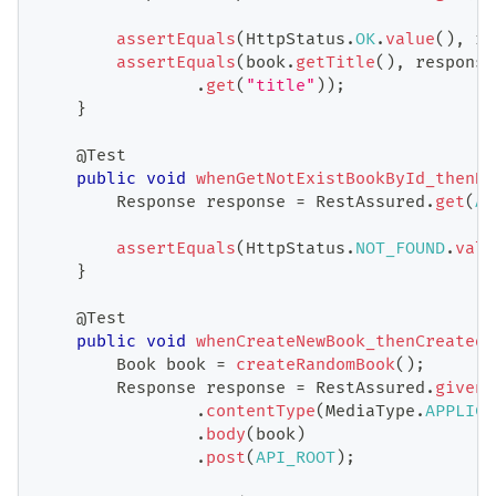
assertEquals
(
HttpStatus
.
OK
.
value
(
)
,
 re
assertEquals
(
book
.
getTitle
(
)
,
 response
.
get
(
"title"
)
)
;
}
@Test
public
void
whenGetNotExistBookById_thenNo
Response
 response 
=
RestAssured
.
get
(
AP
assertEquals
(
HttpStatus
.
NOT_FOUND
.
valu
}
@Test
public
void
whenCreateNewBook_thenCreated
(
Book
 book 
=
createRandomBook
(
)
;
Response
 response 
=
RestAssured
.
given
(
.
contentType
(
MediaType
.
APPLICA
.
body
(
book
)
.
post
(
API_ROOT
)
;