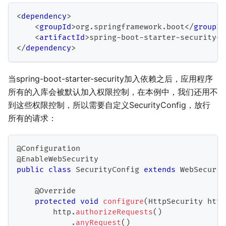
<
dependency
>
<
groupId
>
org.springframework.boot
</
groupId
<
artifactId
>
spring-boot-starter-security
</
</
dependency
>
当spring-boot-starter-security加入依赖之后，应用程序
所有的入库会被默认加入权限控制，在本例中，我们还用不
到这些权限控制，所以需要自定义SecurityConfig，放行
所有的请求：
@Configuration
@EnableWebSecurity
public
class
SecurityConfig
extends
WebSecurit
@Override
protected
void
configure
(
HttpSecurity
 http
        http
.
authorizeRequests
(
)
.
anyRequest
(
)