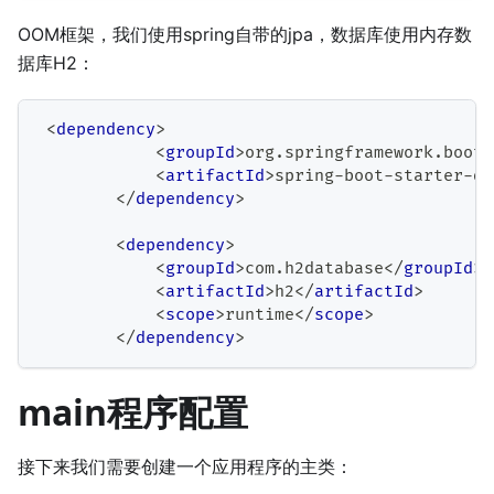
OOM框架，我们使用spring自带的jpa，数据库使用内存数
据库H2：
<
dependency
>
<
groupId
>
org.springframework.boot
<
<
artifactId
>
spring-boot-starter-da
</
dependency
>
<
dependency
>
<
groupId
>
com.h2database
</
groupId
>
<
artifactId
>
h2
</
artifactId
>
<
scope
>
runtime
</
scope
>
</
dependency
>
main程序配置
接下来我们需要创建一个应用程序的主类：