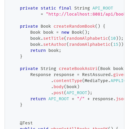
private
static
final
String
API_ROOT
=
"http://localhost:8081/api/books
private
Book
createRandomBook
(
)
{
Book
 book 
=
new
Book
(
)
;
        book
.
setTitle
(
randomAlphabetic
(
10
)
)
;
        book
.
setAuthor
(
randomAlphabetic
(
15
)
)
;
return
 book
;
}
private
String
createBookAsUri
(
Book
 book
)
Response
 response 
=
RestAssured
.
given
(
.
contentType
(
MediaType
.
APPLICA
.
body
(
book
)
.
post
(
API_ROOT
)
;
return
API_ROOT
+
"/"
+
 response
.
jsonP
}
@Test