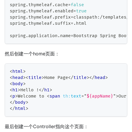
spring
.
thymeleaf
.
cache
=
false
spring
.
thymeleaf
.
enabled
=
true
spring
.
thymeleaf
.
prefix
=
classpath
:
/
templates
/
spring
.
thymeleaf
.
suffix
=
.
html
spring
.
application
.
name
=
Bootstrap
Spring
Boot
然后创建一个home页面：
<
html
>
<
head
>
<
title
>
Home Page
</
title
>
</
head
>
<
body
>
<
h1
>
Hello !
</
h1
>
<
p
>
Welcome to 
<
span
th:
text
=
"
${appName}
"
>
Our A
</
body
>
</
html
>
最后创建一个Controller指向这个页面：