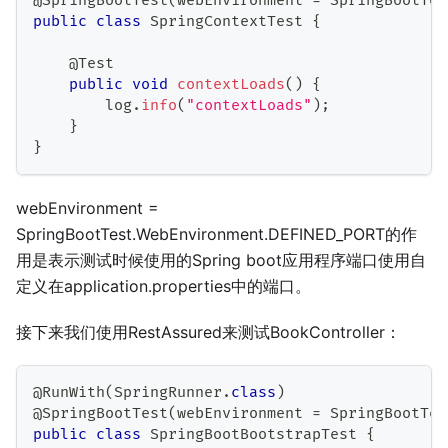
@SpringBootTest
(
webEnvironment 
=
SpringBootTes
public
class
SpringContextTest
{
@Test
public
void
contextLoads
(
)
{
        log
.
info
(
"contextLoads"
)
;
}
}
webEnvironment =
SpringBootTest.WebEnvironment.DEFINED_PORT的作
用是表示测试时候使用的Spring boot应用程序端口使用自
定义在application.properties中的端口。
接下来我们使用RestAssured来测试BookController：
@RunWith
(
SpringRunner
.
class
)
@SpringBootTest
(
webEnvironment 
=
SpringBootTes
public
class
SpringBootBootstrapTest
{