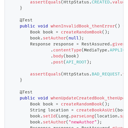
assertEquals
(
HttpStatus
.
CREATED
.
value
(
}
@Test
public
void
whenInvalidBook_thenError
(
)
{
Book
 book 
=
createRandomBook
(
)
;
        book
.
setAuthor
(
null
)
;
Response
 response 
=
RestAssured
.
given
(
.
contentType
(
MediaType
.
APPLICA
.
body
(
book
)
.
post
(
API_ROOT
)
;
assertEquals
(
HttpStatus
.
BAD_REQUEST
.
va
}
@Test
public
void
whenUpdateCreatedBook_thenUpda
Book
 book 
=
createRandomBook
(
)
;
String
 location 
=
createBookAsUri
(
book
        book
.
setId
(
Long
.
parseLong
(
location
.
spl
        book
.
setAuthor
(
"newAuthor"
)
;