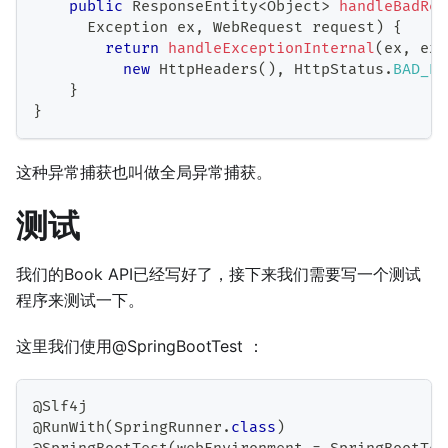
public
ResponseEntity
<
Object
>
handleBadReq
Exception
 ex
,
WebRequest
 request
)
{
return
handleExceptionInternal
(
ex
,
 ex
.
new
HttpHeaders
(
)
,
HttpStatus
.
BAD_RE
}
}
这种异常捕获也叫做全局异常捕获。
测试
我们的Book API已经写好了，接下来我们需要写一个测试
程序来测试一下。
这里我们使用@SpringBootTest ：
@Slf4j
@RunWith
(
SpringRunner
.
class
)