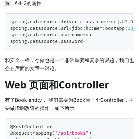
置一些H2的属性：
spring
.
datasource
.
driver
-
class
-
name
=
org
.
h2
.
Dri
spring
.
datasource
.
url
=
jdbc
:
h2
:
mem
:
bootapp
;
DB_C
spring
.
datasource
.
username
=
sa
spring
.
datasource
.
password
=
和安全一样，存储也是一个非常重要和复杂的课题，我们也
会在后面的文章中讨论。
Web 页面和Controller
有了Book entity， 我们需要为Book写一个Controller，主
要做增删改查的操作，如下所示：
@RestController
@RequestMapping
(
"/api/books"
)