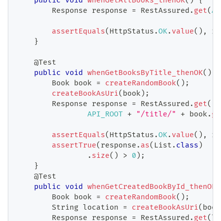
public
void
whenGetAllBooks_thenOK
(
)
{
Response
 response 
=
RestAssured
.
get
(
AP
assertEquals
(
HttpStatus
.
OK
.
value
(
)
,
 re
}
@Test
public
void
whenGetBooksByTitle_thenOK
(
)
{
Book
 book 
=
createRandomBook
(
)
;
createBookAsUri
(
book
)
;
Response
 response 
=
RestAssured
.
get
(
API_ROOT
+
"/title/"
+
 book
.
ge
assertEquals
(
HttpStatus
.
OK
.
value
(
)
,
 re
assertTrue
(
response
.
as
(
List
.
class
)
.
size
(
)
>
0
)
;
}
@Test
public
void
whenGetCreatedBookById_thenOK
(
Book
 book 
=
createRandomBook
(
)
;
String
 location 
=
createBookAsUri
(
book
Response
 response 
=
RestAssured
.
get
(
lo