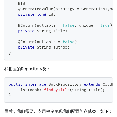
@Id
@GeneratedValue
(
strategy 
=
GenerationType
.
private
long
 id
;
@Column
(
nullable 
=
false
,
 unique 
=
true
)
private
String
 title
;
@Column
(
nullable 
=
false
)
private
String
 author
;
}
和相应的Repository类：
public
interface
BookRepository
extends
CrudRe
List
<
Book
>
findByTitle
(
String
 title
)
;
}
最后，我们需要让应用程序发现我们配置的存储类，如下：