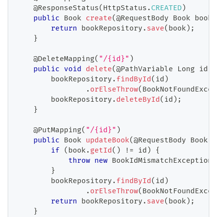
@ResponseStatus
(
HttpStatus
.
CREATED
)
public
Book
create
(
@RequestBody
Book
 book
)
return
 bookRepository
.
save
(
book
)
;
}
@DeleteMapping
(
"/{id}"
)
public
void
delete
(
@PathVariable
Long
 id
)
        bookRepository
.
findById
(
id
)
.
orElseThrow
(
BookNotFoundExcep
        bookRepository
.
deleteById
(
id
)
;
}
@PutMapping
(
"/{id}"
)
public
Book
updateBook
(
@RequestBody
Book
 b
if
(
book
.
getId
(
)
!=
 id
)
{
throw
new
BookIdMismatchException
(
}
        bookRepository
.
findById
(
id
)
.
orElseThrow
(
BookNotFoundExcep
return
 bookRepository
.
save
(
book
)
;
}