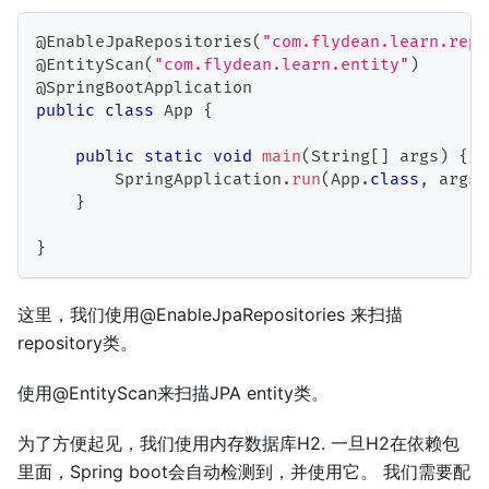
@EnableJpaRepositories
(
"com.flydean.learn.repo
@EntityScan
(
"com.flydean.learn.entity"
)
@SpringBootApplication
public
class
App
{
public
static
void
main
(
String
[
]
 args
)
{
SpringApplication
.
run
(
App
.
class
,
 args
)
}
}
这里，我们使用@EnableJpaRepositories 来扫描
repository类。
使用@EntityScan来扫描JPA entity类。
为了方便起见，我们使用内存数据库H2. 一旦H2在依赖包
里面，Spring boot会自动检测到，并使用它。 我们需要配