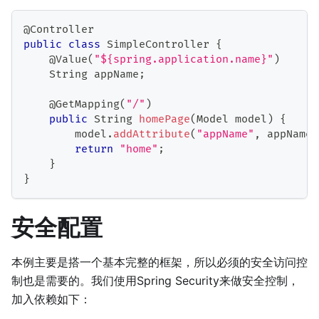
@Controller
public
class
SimpleController
{
@Value
(
"${spring.application.name}"
)
String
 appName
;
@GetMapping
(
"/"
)
public
String
homePage
(
Model
 model
)
{
        model
.
addAttribute
(
"appName"
,
 appName
)
return
"home"
;
}
}
安全配置
本例主要是搭一个基本完整的框架，所以必须的安全访问控
制也是需要的。我们使用Spring Security来做安全控制，
加入依赖如下：