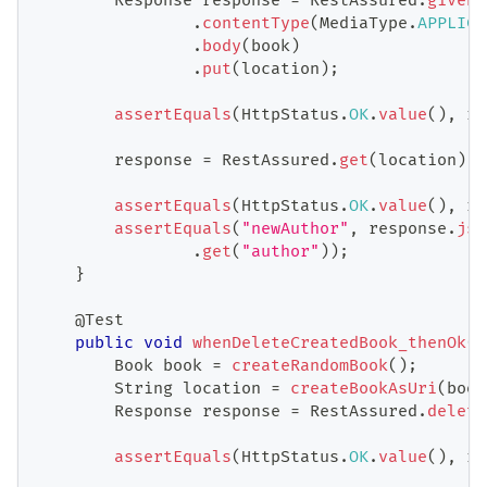
Response
 response 
=
RestAssured
.
given
(
.
contentType
(
MediaType
.
APPLICA
.
body
(
book
)
.
put
(
location
)
;
assertEquals
(
HttpStatus
.
OK
.
value
(
)
,
 re
        response 
=
RestAssured
.
get
(
location
)
;
assertEquals
(
HttpStatus
.
OK
.
value
(
)
,
 re
assertEquals
(
"newAuthor"
,
 response
.
jso
.
get
(
"author"
)
)
;
}
@Test
public
void
whenDeleteCreatedBook_thenOk
(
)
Book
 book 
=
createRandomBook
(
)
;
String
 location 
=
createBookAsUri
(
book
Response
 response 
=
RestAssured
.
delete
assertEquals
(
HttpStatus
.
OK
.
value
(
)
,
 re